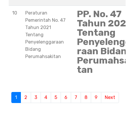
PP. No. 47
10
Peraturan
Pemerintah No. 47
Tahun 202
Tahun 2021
Tentang
Tentang
Penyeleng
Penyelenggaraan
raan Bidan
Bidang
Perumahsakitan
Perumahsa
tan
S
1
(current)
2
3
4
5
6
7
8
9
Next
e
m