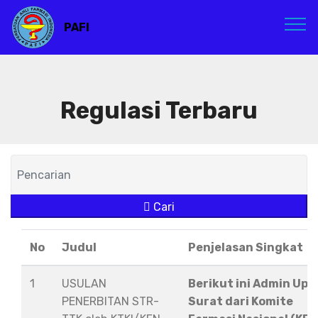
PAFI
Regulasi Terbaru
Cari
No
Judul
Penjelasan Singkat
1
USULAN
Berikut ini Admin Upl
PENERBITAN STR-
Surat dari Komite