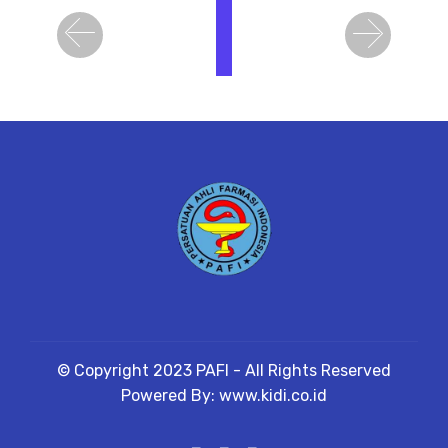
i
h
Previous
Next
a
t
D
e
t
a
il
© Copyright 2023 PAFI - All Rights Reserved
Powered By: www.kidi.co.id